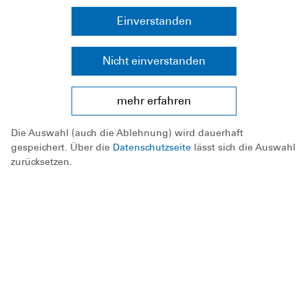
Hier unterstützt du erfahrene
Einverstanden
Kursleitungen, betreust selbstständig
Gruppen und darfst sogar das
Nicht einverstanden
Seepferdchen abnehmen.
Dauer: 30 Lerneinheiten (à 45 Minuten)
mehr erfahren
Die Auswahl (auch die Ablehnung) wird dauerhaft
Ausbilder:in Schwimmen
gespeichert. Über die
Datenschutzseite
lässt sich die Auswahl
zurücksetzen.
Nach dem Assistentenmodul folgt die
Ausbildung zum/zur vollwertigen Ausbilder